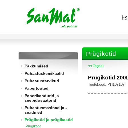
Prügikotid
Pakkumised
<< Tagasi
Puhastuskemikaalid
Prügikotid 200
Puhastustarvikud
Tootekood: PH107107
Pabertooted
Paberikandurid ja
seebidosaatorid
Puhastusmasinad ja -
seadmed
Prügikotid ja prügikastid
Prügikotid