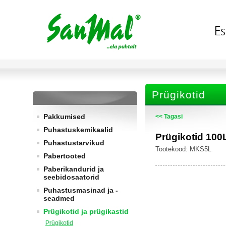
Prügikotid
Pakkumised
<< Tagasi
Puhastuskemikaalid
Prügikotid 100
Puhastustarvikud
Tootekood: MKS5L
Pabertooted
Paberikandurid ja
seebidosaatorid
Puhastusmasinad ja -
seadmed
Prügikotid ja prügikastid
Prügikotid