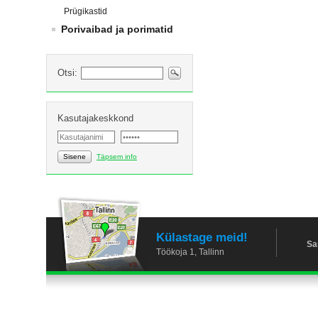
Prügikastid
Porivaibad ja porimatid
Otsi:
Kasutajakeskkond
Sisene
Täpsem info
Külastage meid!
Sa
Töökoja 1, Tallinn