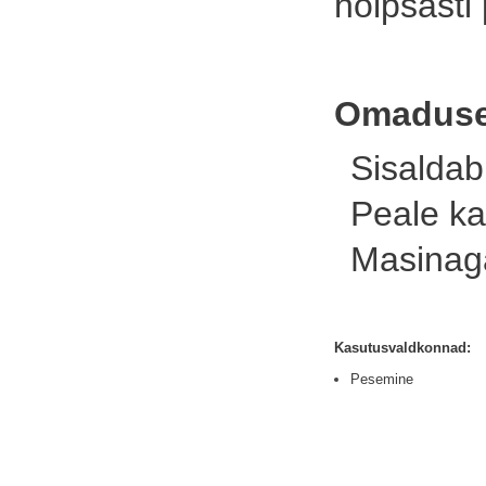
hõlpsasti
Omaduse
Sisaldab
Peale ka
Masinaga
Kasutusvaldkonnad:
Pesemine