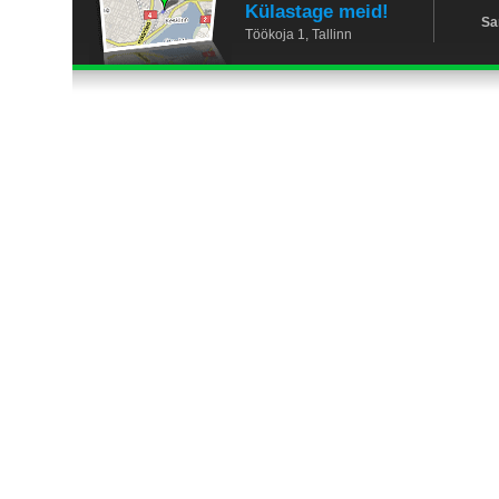
Külastage meid!
Sa
Töökoja 1, Tallinn