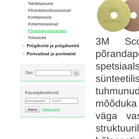
Tekstiilipesurid
Põrandahooldusmasinad
Kombipesurid
Pühkimismasinad
Põrandahoolduskettad
Tolmukotid
3M Scot
Prügikotid ja prügikastid
põranda
Porivaibad ja porimatid
spetsia
Otsi:
sünteeti
tuhmunud
Kasutajakeskkond
mõõduka
Sisene
Täpsem info
väga vas
struktuu