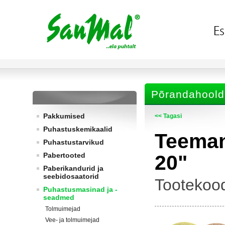
Põrandahoold
Pakkumised
<< Tagasi
Puhastuskemikaalid
Teeman
Puhastustarvikud
Pabertooted
20"
Paberikandurid ja
seebidosaatorid
Tootekoo
Puhastusmasinad ja -
seadmed
Tolmuimejad
Vee- ja tolmuimejad