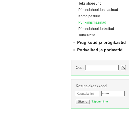
Tekstiilipesurid
Põrandahooldusmasinad
Kombipesurid
Pühkimismasinad
Põrandahoolduskettad
Tolmukotid
Prügikotid ja prügikastid
Porivaibad ja porimatid
Otsi:
Kasutajakeskkond
Sisene
Täpsem info