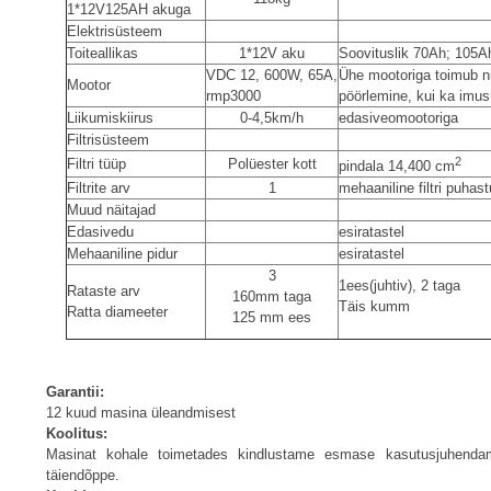
1*12V125AH akuga
Elektrisüsteem
Toiteallikas
1*12V aku
Soovituslik 70Ah; 105A
VDC 12, 600W, 65A,
Ühe mootoriga toimub ni
Mootor
rmp3000
pöörlemine, kui ka imu
Liikumiskiirus
0-4,5km/h
edasiveomootoriga
Filtrisüsteem
2
Filtri tüüp
Polüester kott
pindala 14,400 cm
Filtrite arv
1
mehaaniline filtri puhas
Muud näitajad
Edasivedu
esiratastel
Mehaaniline pidur
esiratastel
3
1ees(juhtiv), 2 taga
Rataste arv
160mm taga
Täis kumm
Ratta diameeter
125 mm ees
Garantii:
12 kuud masina üleandmisest
Koolitus:
Masinat kohale toimetades kindlustame esmase kasutusjuhendam
täiendõppe.