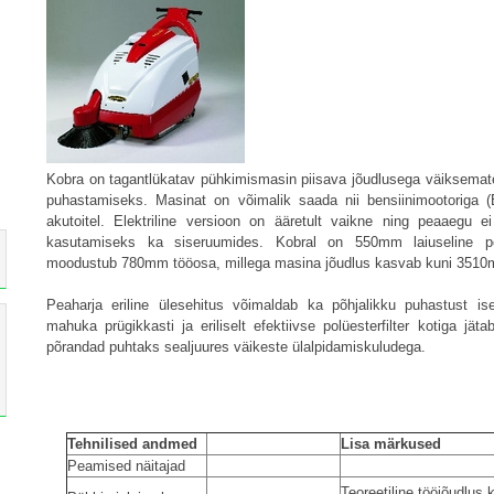
Kobra on tagantlükatav pühkimismasin piisava jõudlusega väiksemate 
puhastamiseks. Masinat on võimalik saada nii bensiinimootoriga (
akutoitel. Elektriline versioon on ääretult vaikne ning peaaegu e
kasutamiseks ka siseruumides. Kobral on 550mm laiuseline pe
moodustub 780mm tööosa, millega masina jõudlus kasvab kuni 3510m
Peaharja eriline ülesehitus võimaldab ka põhjalikku puhastust is
mahuka prügikkasti ja eriliselt efektiivse polüesterfilter kotiga j
põrandad puhtaks sealjuures väikeste ülalpidamiskuludega.
Tehnilised andmed
Lisa märkused
Peamised näitajad
Teoreetiline tööjõudlus