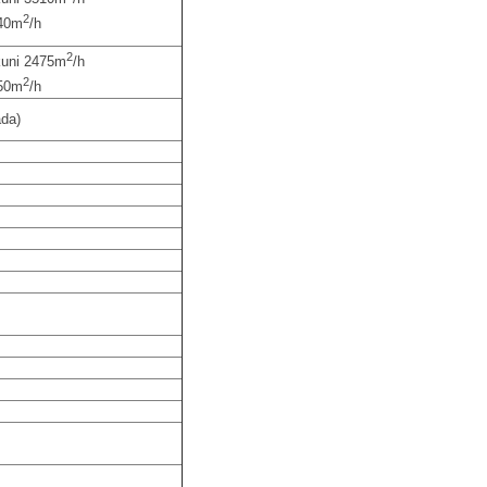
2
040m
/h
2
 kuni 2475m
/h
2
350m
/h
ada)