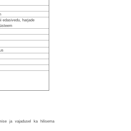
h
i edasivedu, harjade
süsteem
tus
ise ja vajadusel ka hilisema