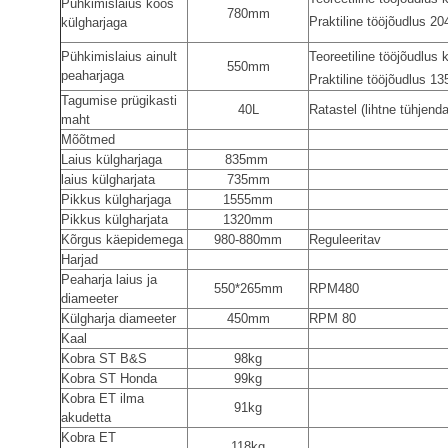
Pühkimislaius koos
780mm
Praktiline tööjõudlus 2
külgharjaga
Pühkimislaius ainult
Teoreetiline tööjõudlus
550mm
peaharjaga
Praktiline tööjõudlus 1
Tagumise prügikasti
40L
Ratastel (lihtne tühjend
maht
Mõõtmed
Laius külgharjaga
835mm
laius külgharjata
735mm
Pikkus külgharjaga
1555mm
Pikkus külgharjata
1320mm
Kõrgus käepidemega
980-880mm
Reguleeritav
Harjad
Peaharja laius ja
550*265mm
RPM480
diameeter
Külgharja diameeter
450mm
RPM 80
Kaal
Kobra ST B&S
98kg
Kobra ST Honda
99kg
Kobra ET ilma
91kg
akudetta
Kobra ET
118kg