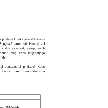
pindade kiireks ja efektiivseks
Briggs&Stratton või Honda) või
i eralda saasteid, seega sobib
ahari ning koos küljeharjaga
²/h.
egi ebatasastel pindadel. Koos
ätab Kobra ruumid tolmuvabaks ja
2
 kuni 3510m
/h