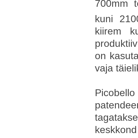
700mm tö
kuni 21
kiirem k
produktiiv
on kasuta
vaja täiel
Picobe
patendeeri
tagatak
keskkond 