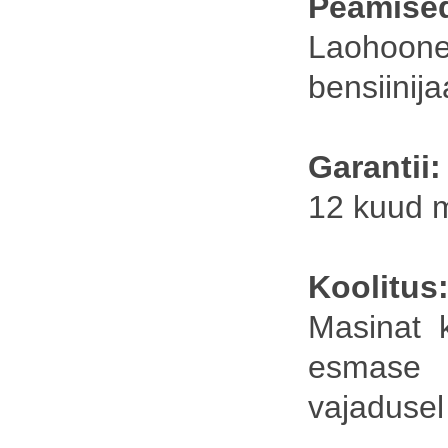
Peamise
Laohoone
bensiinij
Garantii:
12 kuud 
Koolitus
Masinat 
esmase
vajadusel