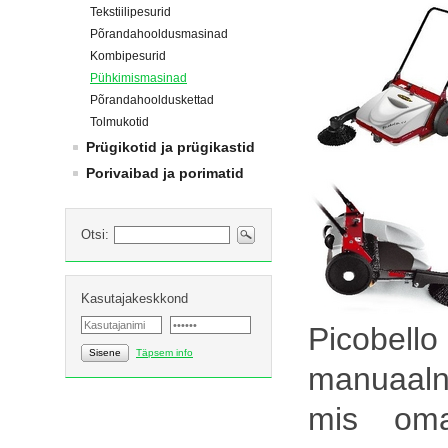
Tekstiilipesurid
Põrandahooldusmasinad
Kombipesurid
Pühkimismasinad
Põrandahoolduskettad
Tolmukotid
Prügikotid ja prügikastid
Porivaibad ja porimatid
Otsi:
Kasutajakeskkond
Picobel
Sisene
Täpsem info
manuaal
mis oma