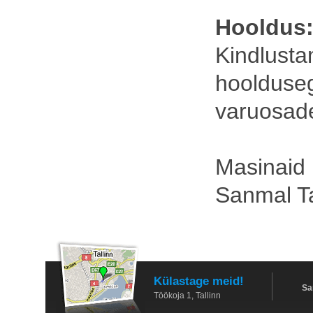
Hooldus
Kindlu
hoolduse
varuosad
Masinaid
Sanmal T
Külastage meid!
Sa
Töökoja 1, Tallinn