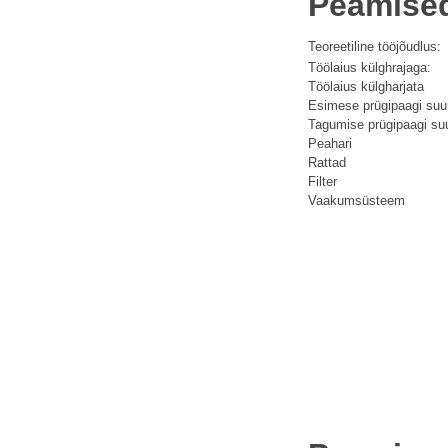
Peamised
Teoreetiline tööjõudlus:
Töölaius külghrajaga:
Töölaius külgharjata
Esimese prügipaagi suu
Tagumise prügipaagi su
Peahari
Rattad
Filter
Vaakumsüsteem