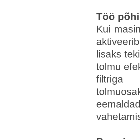
Töö põhi
Kui masin
aktiveer
lisaks te
tolmu efe
filtri
tolmuos
eemald
vahetami