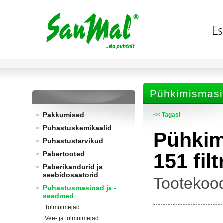
Pühkimismas
Pakkumised
<< Tagasi
Puhastuskemikaalid
Pühki
Puhastustarvikud
Pabertooted
151 fil
Paberikandurid ja
seebidosaatorid
Tootekoo
Puhastusmasinad ja -
seadmed
Tolmuimejad
Vee- ja tolmuimejad