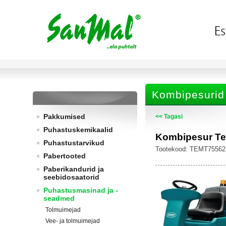
Kombipesurid
Pakkumised
<< Tagasi
Puhastuskemikaalid
Kombipesur Te
Puhastustarvikud
Tootekood: TEMT75562
Pabertooted
Paberikandurid ja
seebidosaatorid
Puhastusmasinad ja -
seadmed
Tolmuimejad
Vee- ja tolmuimejad