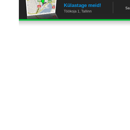
Külastage meid!
Sa
Töökoja 1, Tallinn