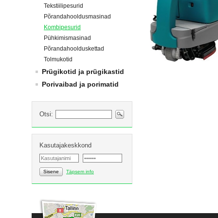
Tekstiilipesurid
Põrandahooldusmasinad
Kombipesurid
Pühkimismasinad
Põrandahoolduskettad
Tolmukotid
Prügikotid ja prügikastid
Porivaibad ja porimatid
Otsi:
Kasutajakeskkond
Sisene
Täpsem info