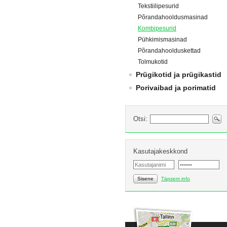
Tekstiilipesurid
Põrandahooldusmasinad
Kombipesurid
Pühkimismasinad
Põrandahoolduskettad
Tolmukotid
Prügikotid ja prügikastid
Porivaibad ja porimatid
Otsi:
Kasutajakeskkond
Sisene
Täpsem info