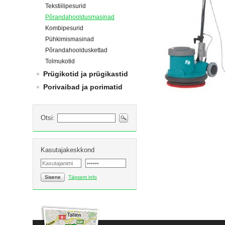
Tekstiilipesurid
Põrandahooldusmasinad
Kombipesurid
Pühkimismasinad
Põrandahoolduskettad
Tolmukotid
Prügikotid ja prügikastid
Porivaibad ja porimatid
Otsi:
Kasutajakeskkond
Sisene
Täpsem info