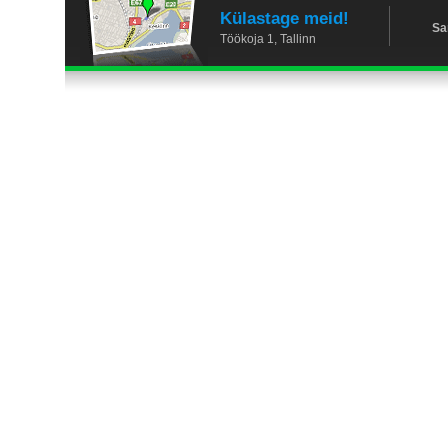
Külastage meid!
Sa
Töökoja 1, Tallinn