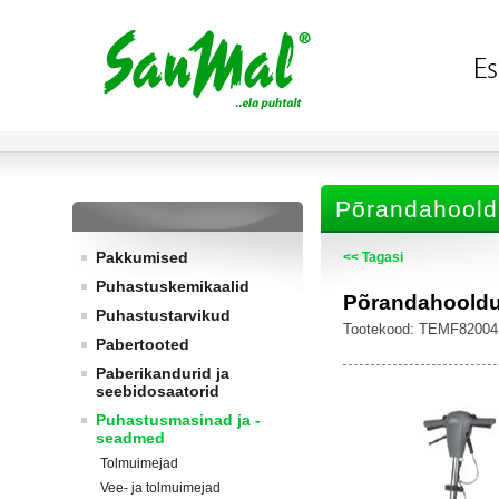
Põrandahool
Pakkumised
<< Tagasi
Puhastuskemikaalid
Põrandahooldu
Puhastustarvikud
Tootekood: TEMF82004
Pabertooted
Paberikandurid ja
seebidosaatorid
Puhastusmasinad ja -
seadmed
Tolmuimejad
Vee- ja tolmuimejad