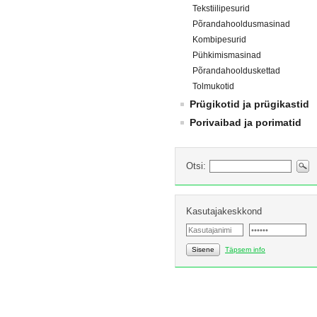
Tekstiilipesurid
Põrandahooldusmasinad
Kombipesurid
Pühkimismasinad
Põrandahoolduskettad
Tolmukotid
Prügikotid ja prügikastid
Porivaibad ja porimatid
Otsi:
Kasutajakeskkond
Sisene
Täpsem info