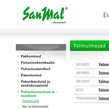
Tolmuimejad
Pakkumised
Puhastuskemikaalid
WE40001
Vaibai
Puhastustarvikud
WE40602
Tolmui
Pabertooted
Paberikandurid ja
WE32507
Tolmui
seebidosaatorid
6C21
Tolmui
Puhastusmasinad ja -
seadmed
TEM30902004
Tolmui
Tolmuimejad
Vee- ja tolmuimejad