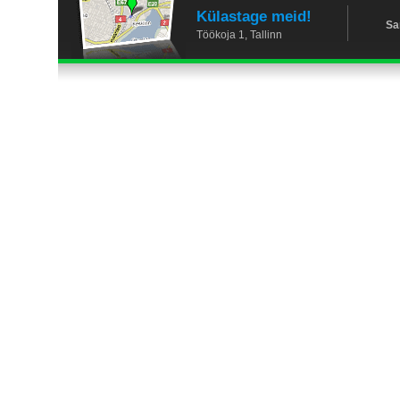
Külastage meid!
Sa
Töökoja 1, Tallinn