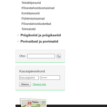
Tekstiilipesurid
Põrandahooldusmasinad
Kombipesurid
Pühkimismasinad
Põrandahoolduskettad
Tolmukotid
Prügikotid ja prügikastid
Porivaibad ja porimatid
Otsi:
Kasutajakeskkond
Sisene
Täpsem info