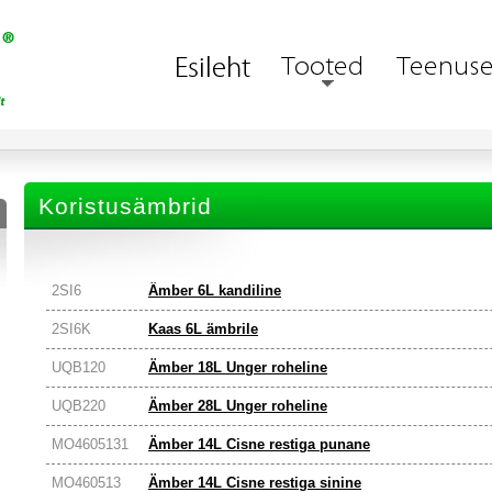
Koristusämbrid
2SI6
Ämber 6L kandiline
2SI6K
Kaas 6L ämbrile
UQB120
Ämber 18L Unger roheline
UQB220
Ämber 28L Unger roheline
MO4605131
Ämber 14L Cisne restiga punane
MO460513
Ämber 14L Cisne restiga sinine