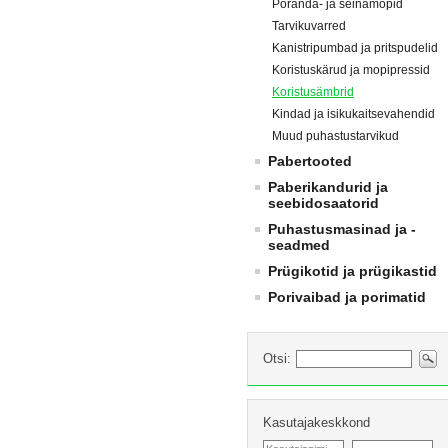
Põranda- ja seinamopid
Tarvikuvarred
Kanistripumbad ja pritspudelid
Koristuskärud ja mopipressid
Koristusämbrid
Kindad ja isikukaitsevahendid
Muud puhastustarvikud
Pabertooted
Paberikandurid ja
seebidosaatorid
Puhastusmasinad ja -
seadmed
Prügikotid ja prügikastid
Porivaibad ja porimatid
Otsi:
Kasutajakeskkond