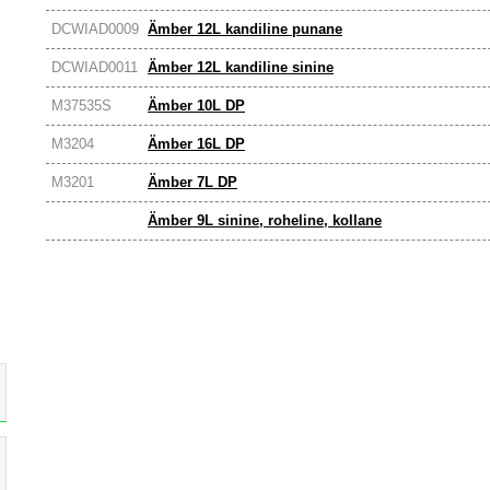
DCWIAD0009
Ämber 12L kandiline punane
DCWIAD0011
Ämber 12L kandiline sinine
M37535S
Ämber 10L DP
M3204
Ämber 16L DP
M3201
Ämber 7L DP
Ämber 9L sinine, roheline, kollane