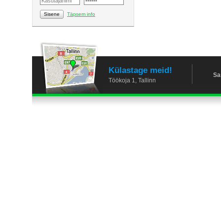
Sisene
Täpsem info
Külastage meid!
Sa
Töökoja 1, Tallinn