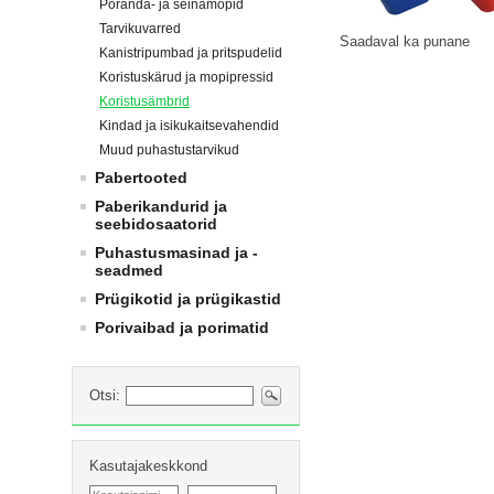
Põranda- ja seinamopid
Tarvikuvarred
Saadaval ka punane
Kanistripumbad ja pritspudelid
Koristuskärud ja mopipressid
Koristusämbrid
Kindad ja isikukaitsevahendid
Muud puhastustarvikud
Pabertooted
Paberikandurid ja
seebidosaatorid
Puhastusmasinad ja -
seadmed
Prügikotid ja prügikastid
Porivaibad ja porimatid
Otsi:
Kasutajakeskkond