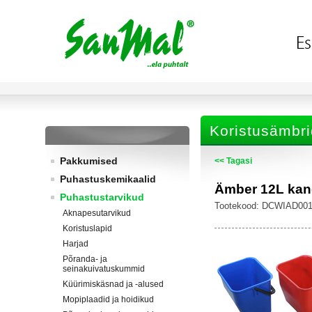
Koristusämbri
Pakkumised
<< Tagasi
Puhastuskemikaalid
Ämber 12L kand
Puhastustarvikud
Tootekood: DCWIAD001
Aknapesutarvikud
Koristuslapid
Harjad
Põranda- ja
seinakuivatuskummid
Küürimiskäsnad ja -alused
Mopiplaadid ja hoidikud