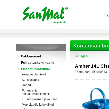
Koristusämbri
Pakkumised
<< Tagasi
Puhastuskemikaalid
Ämber 14L Cisn
Puhastustarvikud
Tootekood: MO460513
Aknapesutarvikud
Koristuslapid
Harjad
Põranda- ja
seinakuivatuskummid
Küürimiskäsnad ja -alused
Mopiplaadid ja hoidikud