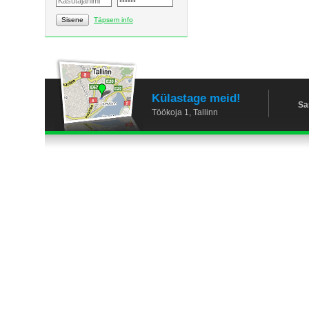
Sisene
Täpsem info
Külastage meid!
Sa
Töökoja 1, Tallinn