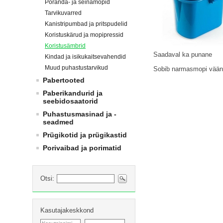
Põranda- ja seinamopid
Tarvikuvarred
Kanistripumbad ja pritspudelid
Koristuskärud ja mopipressid
Koristusämbrid
Saadaval ka punane
Kindad ja isikukaitsevahendid
Muud puhastustarvikud
Sobib narmasmopi vää
Pabertooted
Paberikandurid ja
seebidosaatorid
Puhastusmasinad ja -
seadmed
Prügikotid ja prügikastid
Porivaibad ja porimatid
Otsi:
Kasutajakeskkond