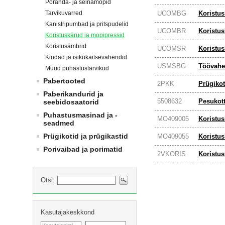
Põranda- ja seinamopid
Tarvikuvarred
UCOMBG
Koristu
Kanistripumbad ja pritspudelid
UCOMBR
Koristu
Koristuskärud ja mopipressid
Koristusämbrid
UCOMSR
Koristu
Kindad ja isikukaitsevahendid
USMSBG
Töövahe
Muud puhastustarvikud
Pabertooted
2PKK
Prügikot
Paberikandurid ja
5508632
Pesukott
seebidosaatorid
Puhastusmasinad ja -
MO409005
Koristus
seadmed
Prügikotid ja prügikastid
MO409055
Koristus
Porivaibad ja porimatid
2VKORIS
Koristus
Otsi:
Kasutajakeskkond