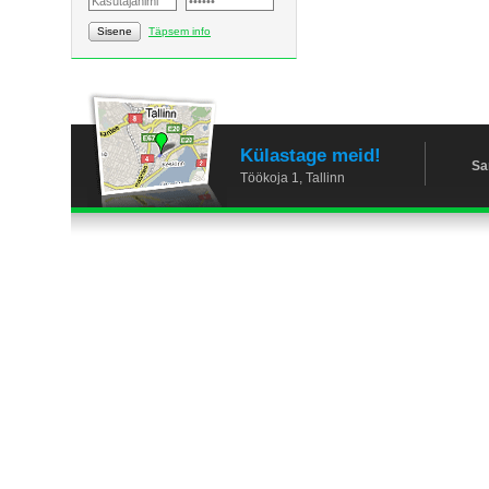
Sisene
Täpsem info
Külastage meid!
Sa
Töökoja 1, Tallinn