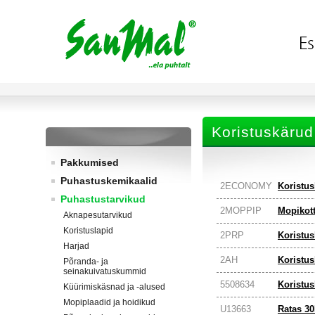
Koristuskärud
Pakkumised
Puhastuskemikaalid
2ECONOMY
Koristu
Puhastustarvikud
2MOPPIP
Mopikot
Aknapesutarvikud
Koristuslapid
2PRP
Koristus
Harjad
2AH
Koristus
Põranda- ja
seinakuivatuskummid
5508634
Koristus
Küürimiskäsnad ja -alused
Mopiplaadid ja hoidikud
U13663
Ratas 30