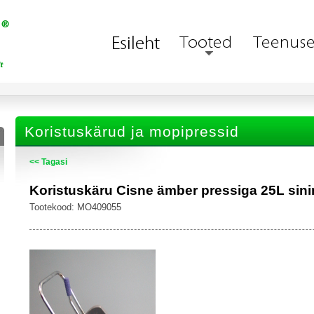
Koristuskärud ja mopipressid
<< Tagasi
Koristuskäru Cisne ämber pressiga 25L sini
Tootekood: MO409055