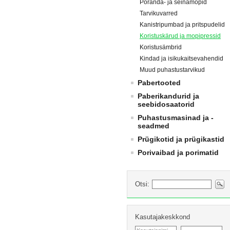
Põranda- ja seinamopid
Tarvikuvarred
Kanistripumbad ja pritspudelid
Koristuskärud ja mopipressid
Koristusämbrid
Kindad ja isikukaitsevahendid
Muud puhastustarvikud
Pabertooted
Paberikandurid ja
seebidosaatorid
Puhastusmasinad ja -
seadmed
Prügikotid ja prügikastid
Porivaibad ja porimatid
Otsi:
Kasutajakeskkond