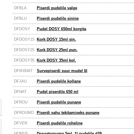
DFBLA
Piserdi pudelile valge
DFBLU
Piserdi pudelile sinine
DFDOSY
Pudel DOSY 650ml korgita
DFDOSY15
Kork DOSY 15ml sin.
DFDOSY25
Kork DOSY 25ml pun.
DFDOSY35
Kork DOSY 35ml kol.
DFIK6NAT
Survepiserdi suur mudel 6l
DFJAU
Piserdi pudelile kollane
DFNAT
Pudel piserdile 650 ml
DFROU
Piserdi pudelile punane
DFROUMO
Piserdi vahu tekitamiseks punane
DFVER
Piserdi pudelile roheline
HOMV5
Dosaatorpump 5ml, 1l pudelile d28