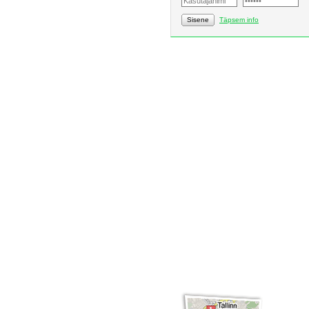
Sisene
Täpsem info