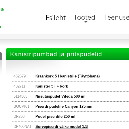
Kanistripumbad ja pritspudelid
432679
Kraankork 5 l kanistrile (Täyttöhana)
432711
Kanister 5 l + kork
5114565
Niisutuspudel Vileda 500 ml
BOCPI01
Piserdi pudelile Canyon 175mm
DF250
Pudel piserdile 250 ml
DF400NAT
Survepiserdi väike mudel 1,5l