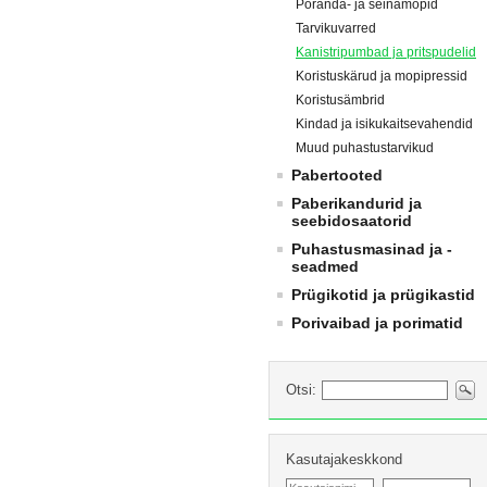
Põranda- ja seinamopid
Tarvikuvarred
Kanistripumbad ja pritspudelid
Koristuskärud ja mopipressid
Koristusämbrid
Kindad ja isikukaitsevahendid
Muud puhastustarvikud
Pabertooted
Paberikandurid ja
seebidosaatorid
Puhastusmasinad ja -
seadmed
Prügikotid ja prügikastid
Porivaibad ja porimatid
Otsi:
Kasutajakeskkond