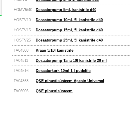
HOMV5/40
Dosaatorpump 5ml, kanistrile d40
HOSTV10
Dosaatorpump 10ml, 5l kanistrile d40
HOSTV15
Dosaatorpump 15ml, 5l kanistrile d40
HOSTV25
Dosaatorpump 25ml, 5l kanistrile d40
TA04508
Kraan 5/10l kanistrile
TA04511
Dosaatorpump Tana 10l kanistrile 20 ml
TA04516
Dosaatorkork 10ml 1 l pudelile
TA04853
Q&E pihustisüsteem Apesin Universal
TA06006
Q&E pihustisüsteem