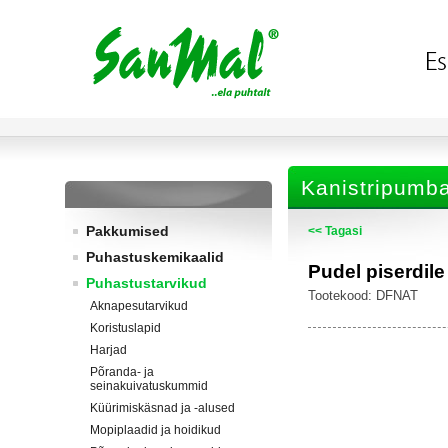
Kanistripumba
Pakkumised
<< Tagasi
Puhastuskemikaalid
Pudel piserdile
Puhastustarvikud
Tootekood: DFNAT
Aknapesutarvikud
Koristuslapid
Harjad
Põranda- ja
seinakuivatuskummid
Küürimiskäsnad ja -alused
Mopiplaadid ja hoidikud