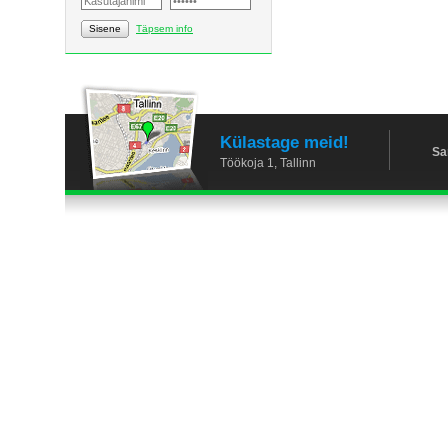
Sisene
Täpsem info
Külastage meid!
Sa
Töökoja 1, Tallinn