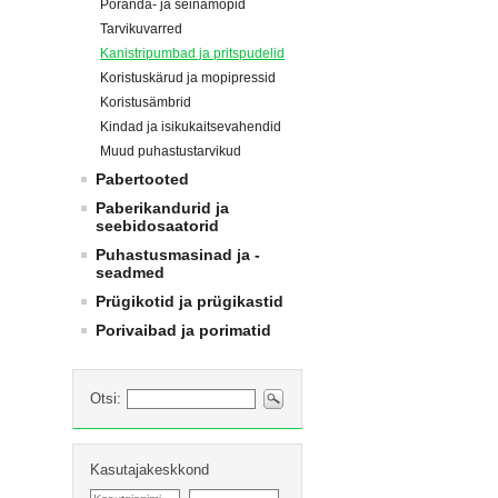
Põranda- ja seinamopid
Tarvikuvarred
Kanistripumbad ja pritspudelid
Koristuskärud ja mopipressid
Koristusämbrid
Kindad ja isikukaitsevahendid
Muud puhastustarvikud
Pabertooted
Paberikandurid ja
seebidosaatorid
Puhastusmasinad ja -
seadmed
Prügikotid ja prügikastid
Porivaibad ja porimatid
Otsi:
Kasutajakeskkond