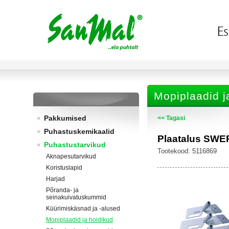
Mopiplaadid j
Pakkumised
<< Tagasi
Puhastuskemikaalid
Plaatalus SW
Puhastustarvikud
Tootekood: 5116869
Aknapesutarvikud
Koristuslapid
Harjad
Põranda- ja
seinakuivatuskummid
Küürimiskäsnad ja -alused
Mopiplaadid ja hoidikud