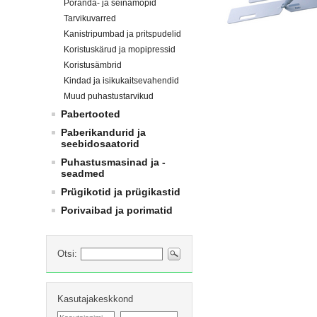
Põranda- ja seinamopid
Tarvikuvarred
Kanistripumbad ja pritspudelid
Koristuskärud ja mopipressid
Koristusämbrid
Kindad ja isikukaitsevahendid
Muud puhastustarvikud
Pabertooted
Paberikandurid ja
seebidosaatorid
Puhastusmasinad ja -
seadmed
Prügikotid ja prügikastid
Porivaibad ja porimatid
Otsi:
Kasutajakeskkond