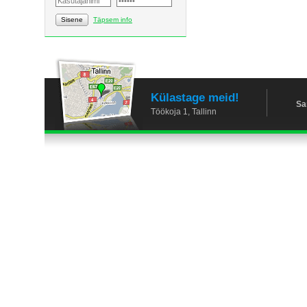
Sisene
Täpsem info
Külastage meid!
Sa
Töökoja 1, Tallinn