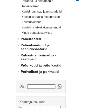
Põranda- ja seinamopid
Tarvikuvarred
Kanistripumbad ja pritspudelid
Koristuskärud ja mopipressid
Koristusämbrid
Kindad ja isikukaitsevahendid
Muud puhastustarvikud
Pabertooted
Paberikandurid ja
seebidosaatorid
Puhastusmasinad ja -
seadmed
Prügikotid ja prügikastid
Porivaibad ja porimatid
Otsi:
Kasutajakeskkond