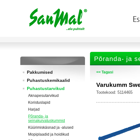
Põranda- ja 
Pakkumised
<< Tagasi
Puhastuskemikaalid
Varukumm Swep 
Puhastustarvikud
Tootekood: 5114465
Aknapesutarvikud
Koristuslapid
Harjad
Põranda- ja
seinakuivatuskummid
Küürimiskäsnad ja -alused
Mopiplaadid ja hoidikud