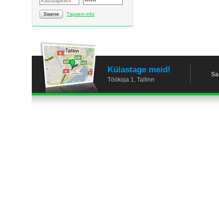
Sisene
Täpsem info
Külastage meid!
Sa
Töökoja 1, Tallinn