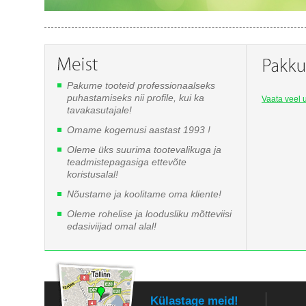
Pakume tooteid professionaalseks
puhastamiseks nii profile, kui ka
Vaata veel u
tavakasutajale!
Omame kogemusi aastast 1993 !
Oleme üks suurima tootevalikuga ja
teadmistepagasiga ettevõte
koristusalal!
Nõustame ja koolitame oma kliente!
Oleme rohelise ja loodusliku mõtteviisi
edasiviijad omal alal!
Külastage meid!